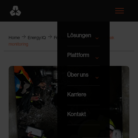
Lösungen
Home
Energy IQ
Fernwärme
Portable pipe leak
monitoring
Plattform
Über uns
Karriere
Kontakt