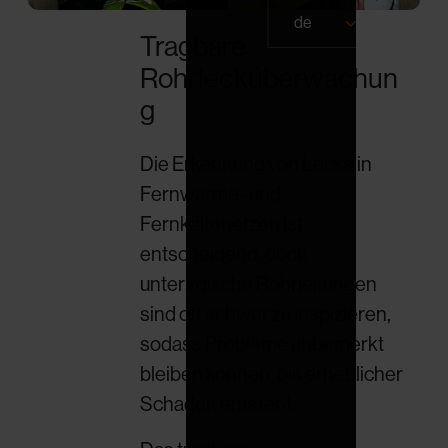
de
Tragbare
Rohrlecküberwachun
g
Die Erkennung von Lecks in
Fernwärme- und
Fernkältenetzen ist
entscheidend, doch
unterirdische Rohrleitungen
sind oft schwer zu inspizieren,
sodass Probleme unbemerkt
bleiben können, bis erheblicher
Schaden entsteht.