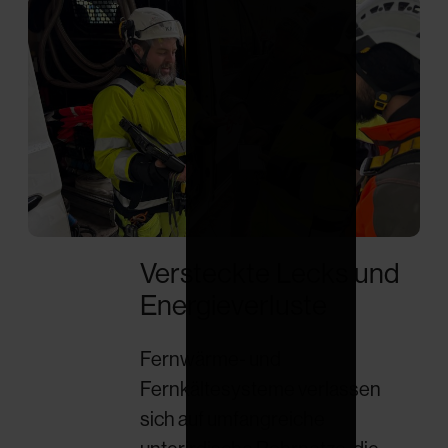
Versteckte Lecks und
Energieverluste
Fernwärme- und
Fernkältesysteme verlassen
sich auf umfangreiche