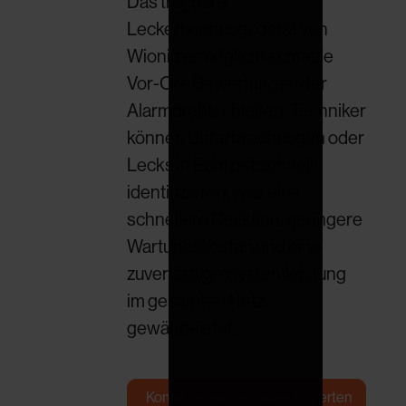
Das tragbare
Leckerkennungsgerät von
Wioniq ermöglicht schnelle
Vor-Ort-Bewertungen der
Alarmdrahtschleifen. Techniker
können Unterbrechungen oder
Lecks in Echtzeit schnell
identifizieren, was eine
schnellere Reaktion, geringere
Wartungskosten und eine
zuverlässige Systemleistung
im gesamten Netz
gewährleistet.
Kontaktieren Sie unsere Experten