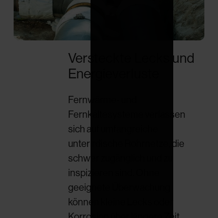
Versteckte Lecks und
Energieverluste
Fernwärme- und
Fernkältesysteme verlassen
sich auf umfangreiche
unterirdische Rohrnetze, die
schwer zugänglich und zu
inspizieren sind. Ohne
geeignete Überwachung
können kleine Lecks oder
Korrosion über längere Zeit