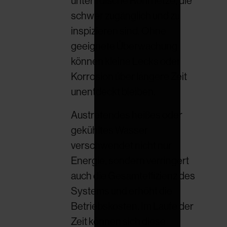
unterirdische Rohrnetze, die
schwer zugänglich und zu
inspizieren sind. Ohne
geeignete Überwachung
können kleine Lecks oder
Korrosion über längere Zeit
unentdeckt bleiben.
Austretendes heißes oder
gekühltes Wasser
verschwendet nicht nur
Energie, sondern verringert
auch die Gesamteffizienz des
Systems und erhöht die
Betriebskosten. Im Laufe der
Zeit können sich diese