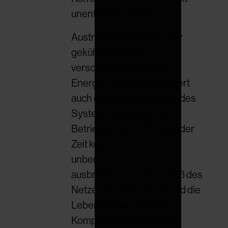
unentdeckt bleiben.
Austretendes heißes oder
gekühltes Wasser
verschwendet nicht nur
Energie, sondern verringert
auch die Gesamteffizienz des
Systems und erhöht die
Betriebskosten. Im Laufe der
Zeit können sich diese
unbemerkten Lecks
ausbreiten, den Verschleiß des
Netzes beschleunigen und die
Lebensdauer kritischer
Komponenten verkürzen.