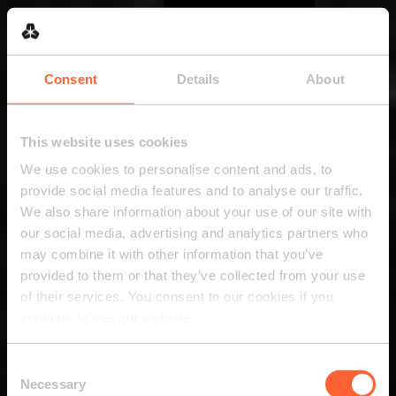
Consent
Details
About
This website uses cookies
We use cookies to personalise content and ads, to
provide social media features and to analyse our traffic.
We also share information about your use of our site with
our social media, advertising and analytics partners who
may combine it with other information that you’ve
provided to them or that they’ve collected from your use
of their services. You consent to our cookies if you
continue to use our website.
Consent
Necessary
Selection